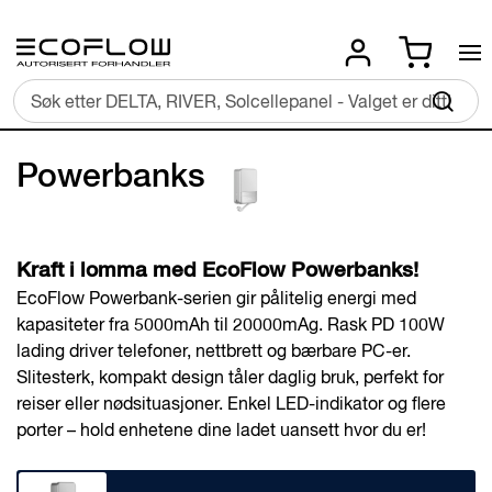
Skip
Min han
to
Content
Sø
Powerbanks
Kraft i lomma med EcoFlow Powerbanks!
EcoFlow Powerbank-serien gir pålitelig energi med
kapasiteter fra 5000mAh til 20000mAg. Rask PD 100W
lading driver telefoner, nettbrett og bærbare PC-er.
Slitesterk, kompakt design tåler daglig bruk, perfekt for
reiser eller nødsituasjoner. Enkel LED-indikator og flere
porter – hold enhetene dine ladet uansett hvor du er!