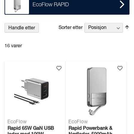
EcoFlow RAPID
Se
Sorter etter
Handle etter
n
re
16
varer
EcoFlow
EcoFlow
Rapid 65W GaN USB
Rapid Powerbank &