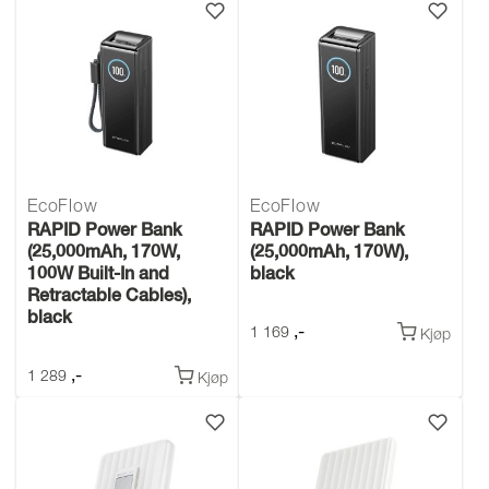
EcoFlow
EcoFlow
RAPID Power Bank
RAPID Power Bank
(25,000mAh, 170W,
(25,000mAh, 170W),
100W Built-In and
black
Retractable Cables),
black
,-
1 169
Kjøp
,-
1 289
Kjøp