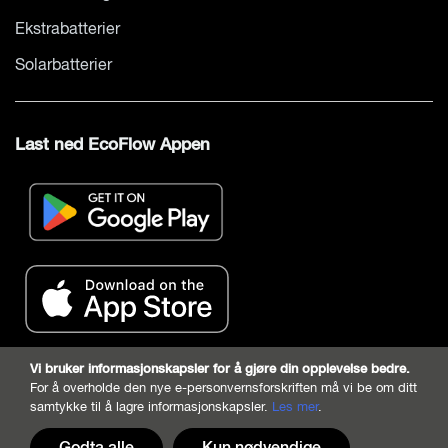
Ekstrabatterier
Solarbatterier
Last ned EcoFlow Appen
Vi bruker informasjonskapsler for å gjøre din opplevelse bedre.
For å overholde den nye e-personvernsforskriften må vi be om ditt
samtykke til å lagre informasjonskapsler.
Les mer
.
Godta alle
Kun nødvendige