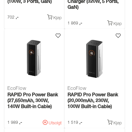
(100W, 3 Ports, GaN)
Charger (320W, 5 Ports,
GaN)
,-
702
Kjøp
,-
1 869
Kjøp
EcoFlow
EcoFlow
RAPID Pro Power Bank
RAPID Pro Power Bank
(27,650mAh, 300W,
(20,000mAh, 230W,
140W Built-in Cable)
100W Built-in Cable)
,-
,-
1 989
1 519
Utsolgt
Kjøp