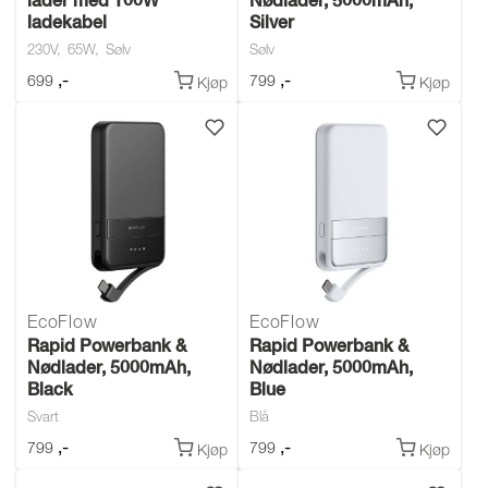
lader med 100W
Nødlader, 5000mAh,
ladekabel
Silver
230V
65W
Sølv
Sølv
,-
,-
699
799
Kjøp
Kjøp
EcoFlow
EcoFlow
Rapid Powerbank &
Rapid Powerbank &
Nødlader, 5000mAh,
Nødlader, 5000mAh,
Black
Blue
Svart
Blå
,-
,-
799
799
Kjøp
Kjøp