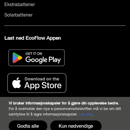
Ekstrabatterier
Solarbatterier
Last ned EcoFlow Appen
Vi bruker informasjonskapsler for å gjøre din opplevelse bedre.
For å overholde den nye e-personvernsforskriften må vi be om ditt
samtykke til å lagre informasjonskapsler.
Les mer
.
Godta alle
Kun nødvendige