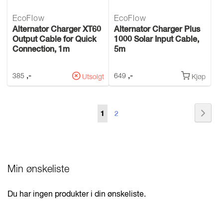
EcoFlow
EcoFlow
Alternator Charger XT60
Alternator Charger Plus
Output Cable for Quick
1000 Solar Input Cable,
Connection, 1m
5m
,-
,-
385
649
Utsolgt
Kjøp
Side
Side
Nest
Du
Side
1
2
leser
nå
Min ønskeliste
side
Du har ingen produkter i din ønskeliste.