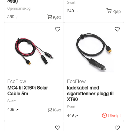
8stk)
Svart
Gjennomsiktig
,-
349
Kjøp
,-
369
Kjøp
EcoFlow
EcoFlow
MC4 til XT60i Solar
ladekabel med
Cable 5m
sigarettenner plugg til
XT60
Svart
Svart
,-
469
Kjøp
,-
449
Utsolgt