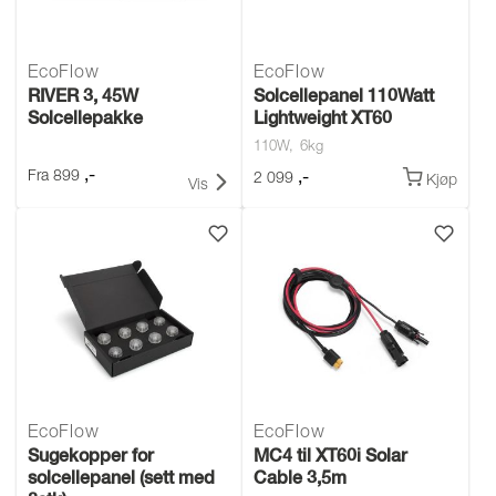
EcoFlow
EcoFlow
RIVER 3, 45W
Solcellepanel 110Watt
Solcellepakke
Lightweight XT60
110W
6kg
,-
Fra
899
,-
2 099
Kjøp
Vis
EcoFlow
EcoFlow
Sugekopper for
MC4 til XT60i Solar
solcellepanel (sett med
Cable 3,5m