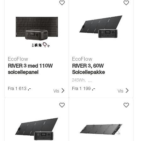
EcoFlow
EcoFlow
RIVER 3 med 110W
RIVER 3, 60W
solcellepanel
Solcellepakke
245Wh
,-
,-
Fra
1 613
Fra
1 199
Vis
Vis