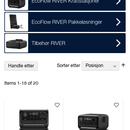
EcoFlow RIVER Kraftstasjoner
EcoFlow RIVER Pakkeløsninger
Tilbehør RIVER
Se
Sorter etter
Handle etter
n
re
Items
1
-
18
of
20