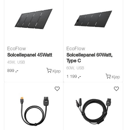
EcoFlow
EcoFlow
Solcellepanel 45Watt
Solcellepanel 60Watt,
Type C
45W
USB
60W
USB
,-
899
Kjøp
,-
1 199
Kjøp