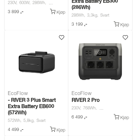
Extra Battery EB300
230V
600W
286Wh
(286Wh)
,-
3 899
Kjøp
286Wh
3,3kg
Svart
,-
3 199
Kjøp
EcoFlow
EcoFlow
- RIVER 3 Plus Smart
RIVER 2 Pro
Extra Battery EB600
230V
768Wh
(572Wh)
,-
6 499
Kjøp
572Wh
5,8kg
Svart
,-
4 499
Kjøp