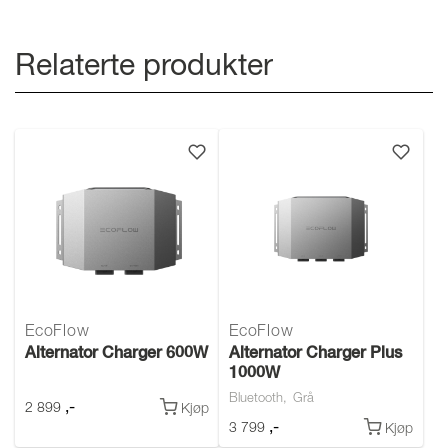
Relaterte produkter
EcoFlow
EcoFlow
Alternator Charger 600W
Alternator Charger Plus
1000W
Bluetooth
Grå
,-
2 899
Kjøp
,-
3 799
Kjøp