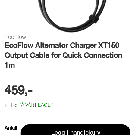
EcoFlow
Gå
EcoFlow Alternator Charger XT150
til
begynnelsen
Output Cable for Quick Connection
av
1m
bilder
galleriet
459,-
✅
1-5 PÅ VÅRT LAGER
Antall
Legg i handlekurv