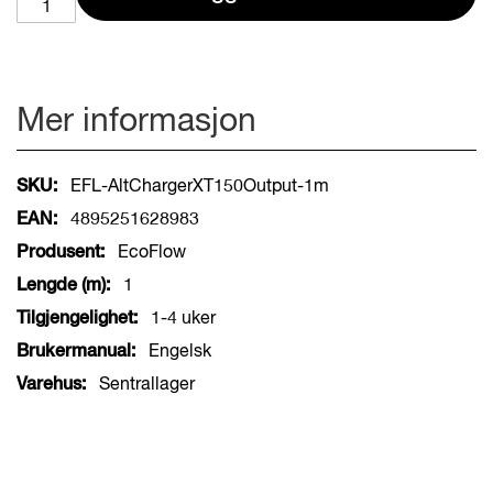
Mer informasjon
Mer
EFL-AltChargerXT150Output-1m
informasjon
4895251628983
EcoFlow
1
1-4 uker
Engelsk
Sentrallager