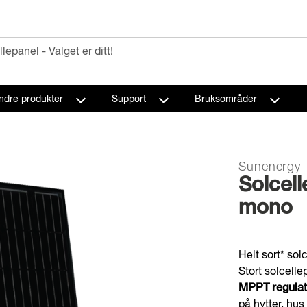
ndre produkter
Support
Bruksområder
Sunenergy
Solcel
mono
Helt sort* sol
Stort solcelle
MPPT regulat
på hytter, hus