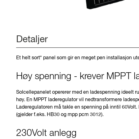
Gå
til
begynnelsen
Detaljer
av
bilder
galleriet
Et helt sort* panel som gir en meget pen installasjon u
Høy spenning - krever MPPT la
Solcellepanelet opererer med en ladespenning ideelt run
høy. En MPPT laderegulator vil nedtransformere ladespe
Laderegulatoren må takle en spenning på inntil 60Volt.
(gjelder f.eks. HB30 og mpp pcm 3012).
230Volt anlegg