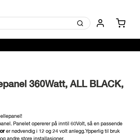
Skip
Min ha
Søk
to
Content
lepanel 360Watt, ALL BLACK,
cellepanel!
panel. Panelet opererer på inntil 60Volt, så en passende
or
er nødvendig i 12 og 24 volt anlegg.Ypperlig til bruk
 og andre store installasjoner.