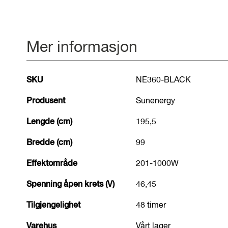
Mer informasjon
Mer
SKU
NE360-BLACK
informasjon
Produsent
Sunenergy
Lengde (cm)
195,5
Bredde (cm)
99
Effektområde
201-1000W
Spenning åpen krets (V)
46,45
Tilgjengelighet
48 timer
Varehus
Vårt lager