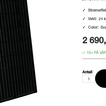
Strømeffek
Vekt:
24 k
Color:
Sva
2 690,
✅
10+ PÅ VÅ
Antall