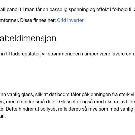
ll panel til man får en passelig spenning og effekt i forhold til 
mformer. Disse finnes her:
Grid Inverter
 kabeldimensjon
nn til laderegulator, vil strømmengden i amper være lavere enn
nn vanlig glass, slik at det bedre tåler påkjenningen fra sterk v
uses, men i mindre små deler. Glasset er også med ekstra lavt je
e. Dette hindrer at sollyset reflekteres så mye som med vanlig gla
el.