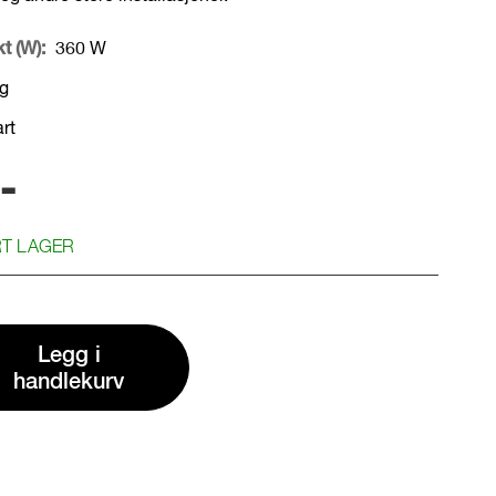
t (W):
360 W
g
rt
-
RT LAGER
Legg i
handlekurv