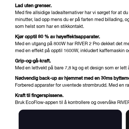
Lad uten grenser.
Med fire allsidige ladealternativer har vi sørget for at d
minutter, lad opp mens du er på farten med billading, og
som helst som har en stikkontakt.
Kjør opptil 80 % av høyeffektsapparater.
Med en utgang på 800W har RIVER 2 Pro dekket det meste
med en effekt på opptil 1600W, inkludert kaffemaskin o
Grip-og-gå-kraft.
Med en lettvekt på bare 7,8 kg og et design som er lett å
Nødvendig back-up av hjemmet med en 30ms byttem
Forbered apparater for uventede strømbrudd. Med en r
Kraft til fingerspissene.
Bruk EcoFlow-appen til å kontrollere og overvåke RIVER 