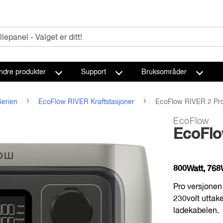
ndre produkter
Support
Bruksområder
erien
EcoFlow RIVER Kraftstasjoner
EcoFlow RIVER 2 Pr
EcoFlow
EcoFlo
800Watt, 76
Pro versjonen 
230volt uttak
ladekabelen.