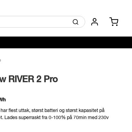
Skip
Min ha
Søk
to
Content
o
w RIVER 2 Pro
8Wh
har flest uttak, størst batteri og størst kapasitet på
et. Lades superraskt fra 0-100% på 70min med 230v