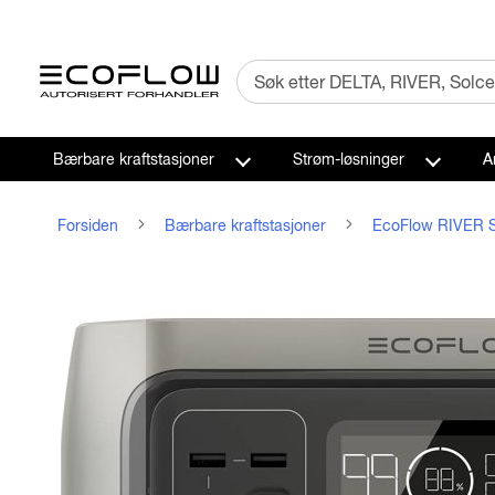
Bærbare kraftstasjoner
Strøm-løsninger
A
Forsiden
Bærbare kraftstasjoner
EcoFlow RIVER S
Gå
til
slutten
av
bildegalleriet