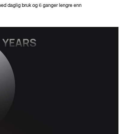
med daglig bruk og 6 ganger lengre enn