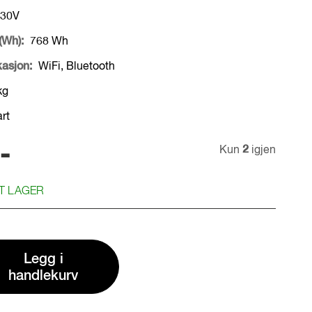
30V
(Wh):
768 Wh
asjon:
WiFi, Bluetooth
kg
rt
-
Kun
2
igjen
RT LAGER
Legg i
handlekurv