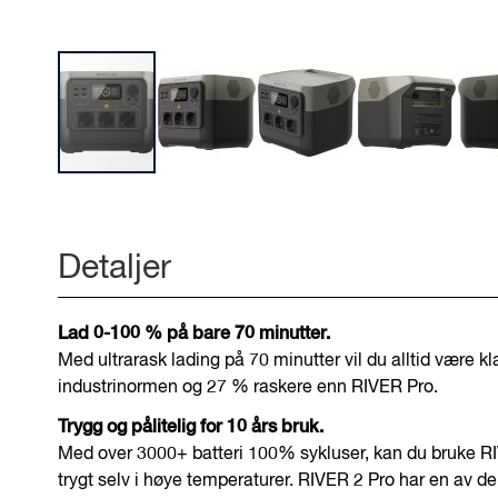
Gå
til
begynnelsen
Detaljer
av
bilder
galleriet
Lad 0-100 % på bare 70 minutter.
Med ultrarask lading på 70 minutter vil du alltid være k
industrinormen og 27 % raskere enn RIVER Pro.
Trygg og pålitelig for 10 års bruk.
Med over 3000+ batteri 100% sykluser, kan du bruke RIVER
trygt selv i høye temperaturer. RIVER 2 Pro har en av de