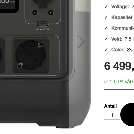
Voltage:
2
Kapasitet 
Kommunik
Vekt:
7,8 
Color:
Sva
6 499,
✅
1-5 PÅ VÅ
Antall